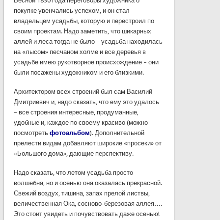
Весной
1890
года
переговоры
художника
о
покупке
увенчались
успехом
, и
он
стал
владельцем
усадьбы
,
которую
и
перестроил
по
своим
проектам
.
Надо
заметить
, что
шикарных
аллей
и
леса
тогда
не
было
–
усадьба
находилась
на
«
лысом
»
песчаном
холме
и все
деревья
в
усадьбе
имею
рукотворное
происхождение
– они
были
посажены
художником
и его
близкими
.
Архитектором всех строений был сам
Василий
Дмитриевич
и, надо
сказать
, что ему это
удалось
– все строения интересные, продуманные,
удобные и, каждое
по
своему красиво (можно
посмотреть
фотоальбом
). Дополнительной
прелести видам добавляют широкие «просеки» от
«Большого дома», дающие перспективу.
Надо сказать, что летом усадьба просто
волшебна, но и осенью она оказалась прекрасной.
Свежий воздух, тишина, запах прелой листвы,
величественная Ока, сосново-березовая аллея….
Это стоит увидеть и почувствовать даже осенью!