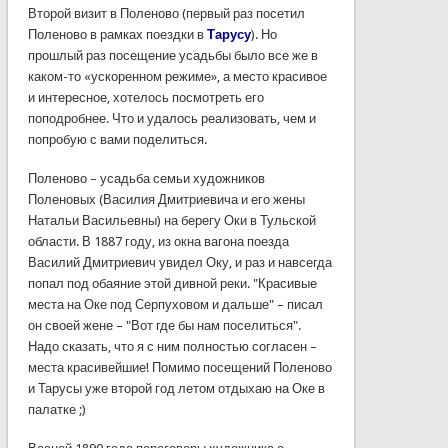
Второй
визит
в
Поленово
(
первый
раз
посетил
Поленово
в
рамках
поездки
в
Тарусу
).
Но
прошлый
раз
посещение
усадьбы
было
все
же
в
каком-то
«
ускоренном
режиме
», а
место
красивое
и
интересное
,
хотелось
посмотреть
его
поподробнее
. Что и
удалось
реализовать
, чем и
попробую
с
вами
поделиться
.
Поленово
–
усадьба
семьи
художников
Поленовых
(
Василия
Дмитриевича
и его
жены
Натальи
Васильевны
)
на
берегу
Оки в
Тульской
области
. В 1887
году
,
из
окна
вагона
поезда
Василий
Дмитриевич
увидел
Оку, и раз и
навсегда
попал
под
обаяние
этой
дивной
реки
. "
Красивые
места
на
Оке под
Серпуховом
и
дальше
" –
писал
он
своей
жене
– "Вот где
бы
нам
поселиться
".
Надо
сказать
, что я с ним
полностью
согласен
–
места
красивейшие
!
Помимо
посещений
Поленово
и
Тарусы
уже
второй
год
летом
отдыхаю
на
Оке в
палатке
;)